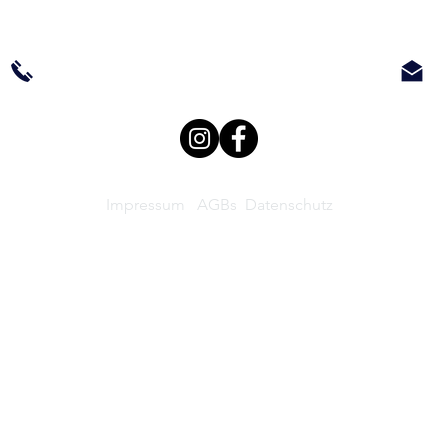
Max-Planck-Straße 36
61381 Friedrichsdorf
Impressum
AGBs
Datenschutz
© 2026 Schulz Reinigungsdienst