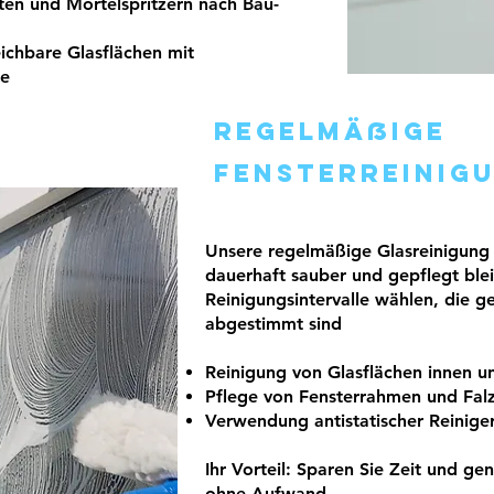
ten und Mörtelspritzern nach Bau-
eichbare Glasflächen mit
ie
Regelmäßige
FEnsterreinig
Unsere regelmäßige Glasreinigung st
dauerhaft sauber und gepflegt blei
Reinigungsintervalle wählen, die g
abgestimmt sind
Reinigung von Glasflächen
innen u
Pflege von Fensterrahmen
und Fal
Verwendung antistatischer Reinige
Ihr Vorteil: Sparen Sie Zeit und ge
ohne Aufwand.