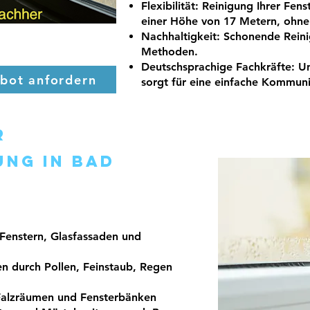
Flexibilität
: Reinigung Ihrer Fens
einer Höhe von 17 Metern, ohne 
Nachhaltigkeit
: Schonende Rein
Methoden.
Deutschsprachige Fachkräfte
: U
ebot anfordern
sorgt für eine einfache Kommuni
r
ung in Bad
Fenstern, Glasfassaden und
 durch Pollen, Feinstaub, Regen
Falzräumen und Fensterbänken