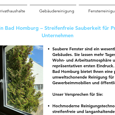
rivathaushalte
Gebäudereinigung
Fensterreinig
in Bad Homburg – Streifenfreie Sauberkeit für P
Unternehmen
Saubere Fenster sind ein wesentl
Gebäudes. Sie lassen mehr Tagesl
Wohn- und Arbeitsatmosphäre un
repräsentativen ersten Eindruck.
Bad Homburg bietet Ihnen eine p
umweltschonende Reinigung für P
Gewerbeimmobilien und öffentli
Unser Versprechen für Sie:
Hochmoderne Reinigungstechno
streifenfreie und langanhaltende