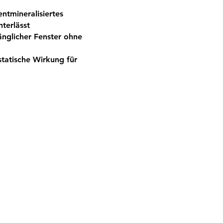
entmineralisiertes
terlässt
nglicher Fenster ohne
statische Wirkung für